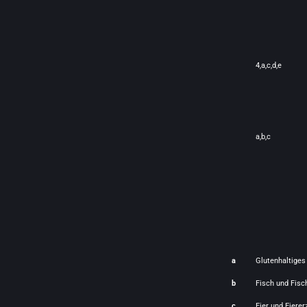
4,a,c,d,e
a,b,c
a
Glutenhaltiges
b
Fisch und Fisc
c
Eier und Eiere