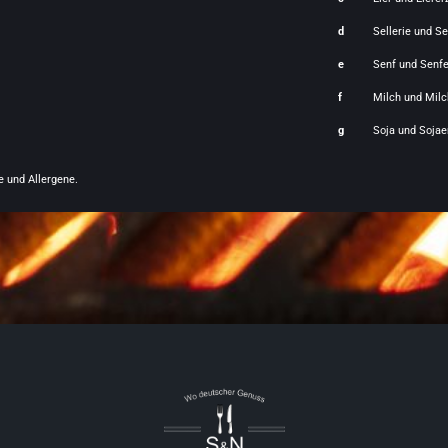
d
Sellerie und Se
e
Senf und Senf
f
Milch und Mil
g
Soja und Sojae
e und Allergene.