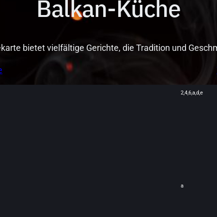
Balkan-Küche
arte bietet vielfältige Gerichte, die Tradition und Gesc
e
2,4,6,a,d,e
a