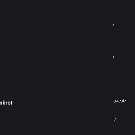
a
a
2,4,6,a,d,e
nbrot
5,a